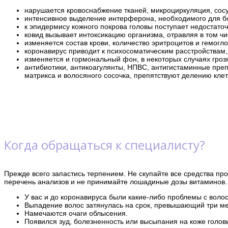
нарушается кровоснабжение тканей, микроциркуляция, сос
интенсивное выделение интерферона, необходимого для бо
к эпидермису кожного покрова головы поступает недостато
ковид вызывает интоксикацию организма, отравляя в том чи
изменяется состав крови, количество эритроцитов и гемог
коронавирус приводит к психосоматическим расстройствам, 
изменяется и гормональный фон, в некоторых случаях гро
антибиотики, антикоагулянты, НПВС, антигистаминные пре
матрикса и волосяного сосочка, препятствуют делению кле
Когда обращаться к специалисту?
Прежде всего запастись терпением. Не скупайте все средства п
перечень анализов и не принимайте лошадиные дозы витаминов. 
У вас и до коронавируса были какие-либо проблемы с воло
Выпадение волос затянулась на срок, превышающий три ме
Намечаются очаги облысения.
Появился зуд, болезненность или высыпания на коже голов