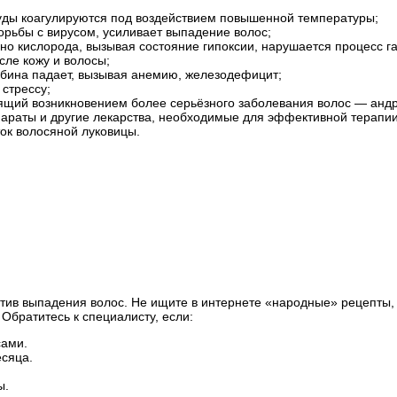
уды коагулируются под воздействием повышенной температуры;
рьбы с вирусом, усиливает выпадение волос;
чно кислорода, вызывая состояние гипоксии, нарушается процесс г
сле кожу и волосы;
лобина падает, вызывая анемию, железодефицит;
стрессу;
зящий возникновением более серьёзного заболевания волос — анд
параты и другие лекарства, необходимые для эффективной терапи
ток волосяной луковицы.
ротив выпадения волос. Не ищите в интернете «народные» рецепты
Обратитесь к специалисту, если:
сами.
сяца.
ы.