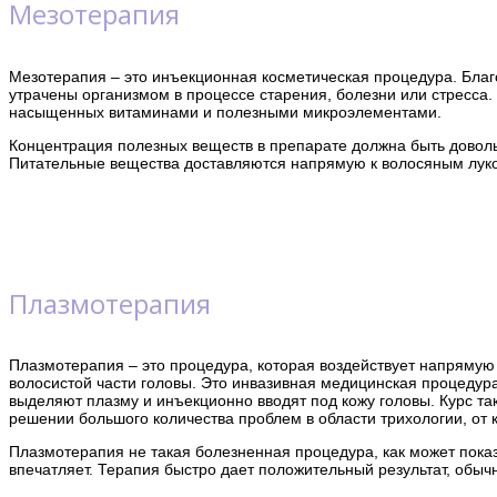
Мезотерапия
Мезотерапия – это инъекционная косметическая процедура. Бла
утрачены организмом в процессе старения, болезни или стресса.
насыщенных витаминами и полезными микроэлементами.
Концентрация полезных веществ в препарате должна быть довол
Питательные вещества доставляются напрямую к волосяным луков
Плазмотерапия
Плазмотерапия – это процедура, которая воздействует напрямую
волосистой части головы. Это инвазивная медицинская процедур
выделяют плазму и инъекционно вводят под кожу головы. Курс та
решении большого количества проблем в области трихологии, от 
Плазмотерапия не такая болезненная процедура, как может пок
впечатляет. Терапия быстро дает положительный результат, обычн