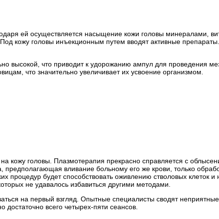
годаря ей осуществляется насыщение кожи головы минералами, в
 Под кожу головы инъекционным путем вводят активные препараты.
ьно высокой, что приводит к удорожанию ампул для проведения м
ицам, что значительно увеличивает их усвоение организмом.
 на кожу головы. Плазмотерапия прекрасно справляется с облысе
а, предполагающая вливание больному его же крови, только обраб
ких процедур будет способствовать оживлению стволовых клеток и
которых не удавалось избавиться другими методами.
азаться на первый взгляд. Опытные специалисты сводят неприятн
о достаточно всего четырех-пяти сеансов.